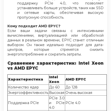
поддержку PCIe 4.0, что позволяет
устанавливать больше устройств, таких как SSD
и сетевые карты, обеспечивая высокую
пропускную способность.
Кому подходит AMD EPYC?
Если ваши задачи связаны с интенсивными
вычислениями, виртуализацией или обработкой
данных в реальном времени, EPYC станет отличным
выбором. Он также идеально подходит для дата-
центров, которые стремятся снизить
энергопотребление и сократить затраты.
Сравнение характеристик: Intel Xeon
vs AMD EPYC
Intel
Характеристика
AMD EPYC
Xeon
Количество ядер
До 60
До 128
Энергоэффективность
Высокая
Очень высокая
PCIe 3.0
Поддержка PCIe
и PCIe
PCIe 4.0
4.0