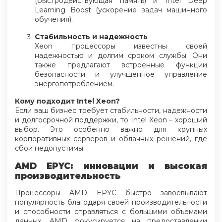
(быстродействующая память) и Intel Deep
Learning Boost (ускорение задач машинного
обучения).
Стабильность и надежность
Xeon процессоры известны своей
надежностью и долгим сроком службы. Они
также предлагают встроенные функции
безопасности и улучшенное управление
энергопотреблением.
Кому подходит Intel Xeon?
Если ваш бизнес требует стабильности, надежности
и долгосрочной поддержки, то Intel Xeon – хороший
выбор. Это особенно важно для крупных
корпоративных серверов и облачных решений, где
сбои недопустимы.
AMD EPYC: инновации и высокая
производительность
Процессоры AMD EPYC быстро завоевывают
популярность благодаря своей производительности
и способности справляться с большими объемами
данных. AMD фокусируется на предоставлении