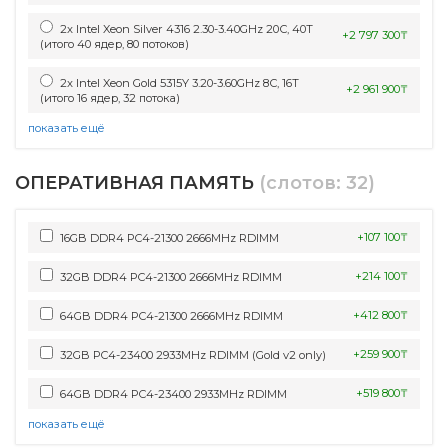
2x Intel Xeon Silver 4316 2.30-3.40GHz 20С, 40Т
+2 797 300₸
(итого 40 ядер, 80 потоков)
2x Intel Xeon Gold 5315Y 3.20-3.60GHz 8С, 16Т
+2 961 900₸
(итого 16 ядер, 32 потока)
показать ещё
ОПЕРАТИВНАЯ ПАМЯТЬ
(слотов: 32)
+107 100₸
16GB DDR4 PC4-21300 2666MHz RDIMM
+214 100₸
32GB DDR4 PC4-21300 2666MHz RDIMM
+412 800₸
64GB DDR4 PC4-21300 2666MHz RDIMM
+259 900₸
32GB PC4-23400 2933MHz RDIMM (Gold v2 only)
+519 800₸
64GB DDR4 PC4-23400 2933MHz RDIMM
показать ещё