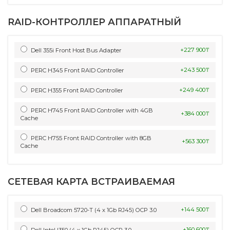
RAID-КОНТРОЛЛЕР АППАРАТНЫЙ
+227 900₸
Dell 355i Front Host Bus Adapter
+243 500₸
PERC H345 Front RAID Controller
+249 400₸
PERC H355 Front RAID Controller
PERC H745 Front RAID Controller with 4GB
+384 000₸
Cache
PERC H755 Front RAID Controller with 8GB
+563 300₸
Cache
СЕТЕВАЯ КАРТА ВСТРАИВАЕМАЯ
+144 500₸
Dell Broadcom 5720-T (4 x 1Gb RJ45) OCP 3.0
+160 600₸
Dell Intel I350 (4 x 1Gb RJ45) OCP 3.0