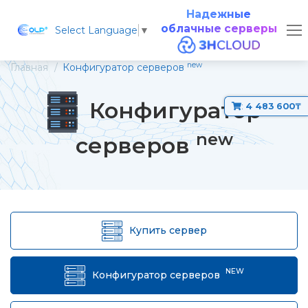
Надежные
облачные серверы
Select Language
▼
new
Главная
Конфигуратор серверов
Конфигуратор
:
4 483 600₸
new
серверов
Купить сервер
NEW
Конфигуратор серверов