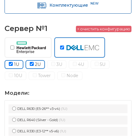
NEW
Комплектующие
Сервер №1
× очистить конфигурацию
1U
2U
3U
4U
5U
10U
Tower
Node
Модели:
DELL R630 (E5-26** v3-v4)
(1U)
DELL R640 (Silver - Gold)
(1U)
DELL R330 (E3-12** v5-v6)
(1U)