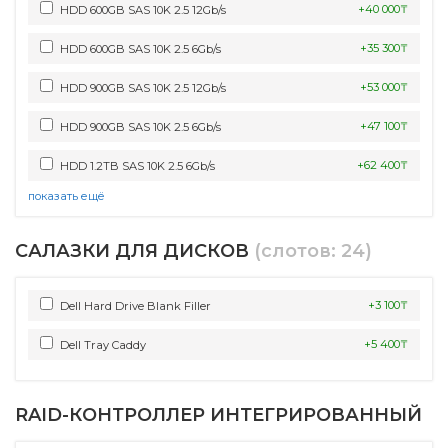
+40 000₸
HDD 600GB SAS 10K 2.5 12Gb/s
+35 300₸
HDD 600GB SAS 10K 2.5 6Gb/s
+53 000₸
HDD 900GB SAS 10K 2.5 12Gb/s
+47 100₸
HDD 900GB SAS 10K 2.5 6Gb/s
+62 400₸
HDD 1.2TB SAS 10K 2.5 6Gb/s
показать ещё
САЛАЗКИ ДЛЯ ДИСКОВ
(слотов: 24)
+3 100₸
Dell Hard Drive Blank Filler
+5 400₸
Dell Tray Caddy
RAID-КОНТРОЛЛЕР ИНТЕГРИРОВАННЫЙ