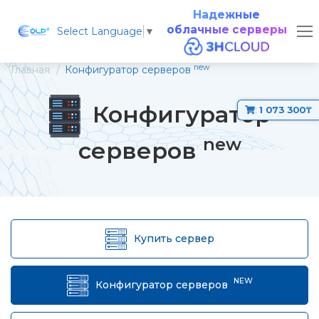
Надежные
облачные серверы
Select Language
▼
new
Главная
Конфигуратор серверов
Конфигуратор
:
1 073 300₸
new
серверов
Купить сервер
NEW
Конфигуратор серверов