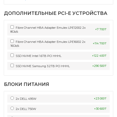
ДОПОЛНИТЕЛЬНЫЕ PCI-E УСТРОЙСТВА
Fibre Channel HBA Adapter Emulex LPE12002 2x
+7 700₸
8Gb/s
Fibre Channel HBA Adapter Emulex LPE16002 2x
+114 700₸
16Gb/s
+122 400₸
SSD NVME Intel 1.6TB PCI HHHL
+290 500₸
SSD NVME Samsung 3.2TB PCI HHHL
БЛОКИ ПИТАНИЯ
+23 000₸
2x DELL 495W
+30 600₸
2x DELL 750W