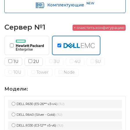
NEW
Комплектующие
Сервер №1
× очистить конфигурацию
1U
2U
3U
4U
5U
10U
Tower
Node
Модели:
DELL R630 (E5-26** v3-v4)
(1U)
DELL R640 (Silver - Gold)
(1U)
DELL R330 (E3-12** v5-v6)
(1U)