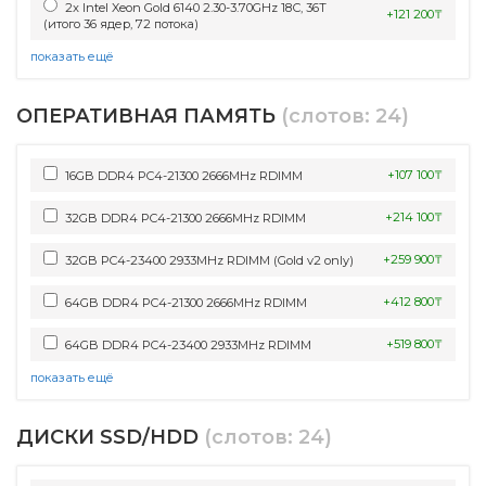
2x Intel Xeon Gold 6140 2.30-3.70GHz 18С, 36Т
+121 200₸
(итого 36 ядер, 72 потока)
показать ещё
ОПЕРАТИВНАЯ ПАМЯТЬ
(слотов: 24)
+107 100₸
16GB DDR4 PC4-21300 2666MHz RDIMM
+214 100₸
32GB DDR4 PC4-21300 2666MHz RDIMM
+259 900₸
32GB PC4-23400 2933MHz RDIMM (Gold v2 only)
+412 800₸
64GB DDR4 PC4-21300 2666MHz RDIMM
+519 800₸
64GB DDR4 PC4-23400 2933MHz RDIMM
показать ещё
ДИСКИ SSD/HDD
(слотов: 24)