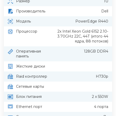
Размер
1U
Производитель
Dell
Модель
PowerEdge R440
Процессор
2x Intel Xeon Gold 6152 2.10-
3.70GHz 22С, 44Т (итого 44
ядра, 88 потоков)
Оперативная
128GB DDR4
память
Жесткие диски
Raid контроллер
H730p
Сетевые карты
Блок питания
2 x 550W
Ethernet порт
4 порта