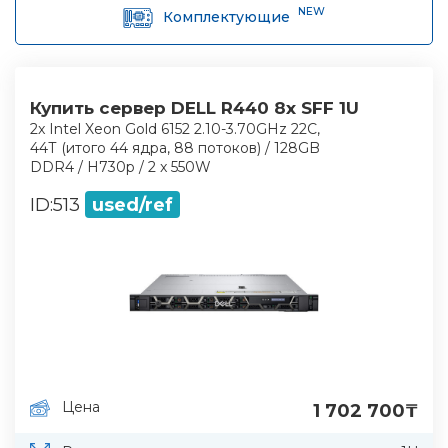
NEW
Комплектующие
Купить сервер
DELL R440 8x SFF 1U
2x Intel Xeon Gold 6152 2.10-3.70GHz 22С,
44Т (итого 44 ядра, 88 потоков) / 128GB
DDR4 / H730p / 2 x 550W
ID:
513
used/ref
Цена
1 702 700
₸